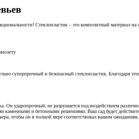
евьев
ункциональности! Стеклопластик – это композитный материал на
фиолету
ельно суперпрочный и безопасный стеклопластик. Благодаря эт
ка. Он ударопрочный, не разрушается под воздействием различно
ими каменными и бетонными решениями. Ваш сад будет действит
рьера, чтобы он в полной мере соответствовал вашим ожиданиям.