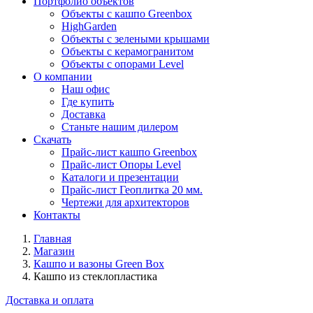
Портфолио объектов
Объекты с кашпо Greenbox
HighGarden
Объекты с зелеными крышами
Объекты с керамогранитом
Объекты с опорами Level
О компании
Наш офис
Где купить
Доставка
Станьте нашим дилером
Скачать
Прайс-лист кашпо Greenbox
Прайс-лист Опоры Level
Каталоги и презентации
Прайс-лист Геоплитка 20 мм.
Чертежи для архитекторов
Контакты
Главная
Магазин
Кашпо и вазоны Green Box
Кашпо из стеклопластика
Доставка и оплата