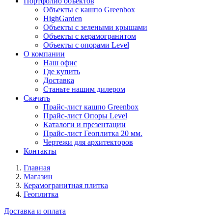
Портфолио объектов
Объекты с кашпо Greenbox
HighGarden
Объекты с зелеными крышами
Объекты с керамогранитом
Объекты с опорами Level
О компании
Наш офис
Где купить
Доставка
Станьте нашим дилером
Скачать
Прайс-лист кашпо Greenbox
Прайс-лист Опоры Level
Каталоги и презентации
Прайс-лист Геоплитка 20 мм.
Чертежи для архитекторов
Контакты
Главная
Магазин
Керамогранитная плитка
Геоплитка
Доставка и оплата