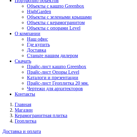
Портфолио объектов
Объекты с кашпо Greenbox
HighGarden
Объекты с зелеными крышами
Объекты с керамогранитом
Объекты с опорами Level
О компании
Наш офис
Где купить
Доставка
Станьте нашим дилером
Скачать
Прайс-лист кашпо Greenbox
Прайс-лист Опоры Level
Каталоги и презентации
Прайс-лист Геоплитка 20 мм.
Чертежи для архитекторов
Контакты
Главная
Магазин
Керамогранитная плитка
Геоплитка
Доставка и оплата