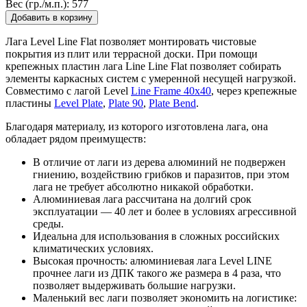
Вес (гр./м.п.):
577
Добавить в корзину
Лага Level Line Flat позволяет монтировать чистовые
покрытия из плит или террасной доски. При помощи
крепежных пластин лага Line Line Flat позволяет собирать
элементы каркасных систем с умеренной несущей нагрузкой.
Совместимо с лагой Level
Line Frame 40х40
, через крепежные
пластины
Level Plate
,
Plate 90
,
Plate Bend
.
Благодаря материалу, из которого изготовлена лага, она
обладает рядом преимуществ:
В отличие от лаги из дерева алюминий не подвержен
гниению, воздействию грибков и паразитов, при этом
лага не требует абсолютно никакой обработки.
Алюминиевая лага рассчитана на долгий срок
эксплуатации — 40 лет и более в условиях агрессивной
среды.
Идеальна для использования в сложных российских
климатических условиях.
Высокая прочность: алюминиевая лага Level LINE
прочнее лаги из ДПК такого же размера в 4 раза, что
позволяет выдерживать большие нагрузки.
Маленький вес лаги позволяет экономить на логистике: