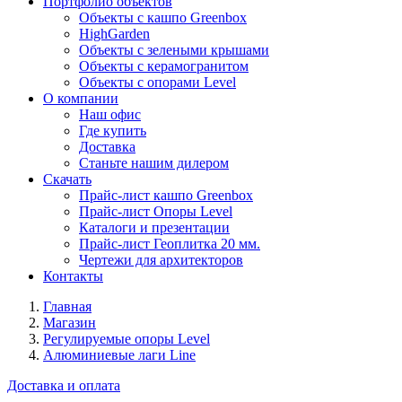
Портфолио объектов
Объекты с кашпо Greenbox
HighGarden
Объекты с зелеными крышами
Объекты с керамогранитом
Объекты с опорами Level
О компании
Наш офис
Где купить
Доставка
Станьте нашим дилером
Скачать
Прайс-лист кашпо Greenbox
Прайс-лист Опоры Level
Каталоги и презентации
Прайс-лист Геоплитка 20 мм.
Чертежи для архитекторов
Контакты
Главная
Магазин
Регулируемые опоры Level
Алюминиевые лаги Line
Доставка и оплата