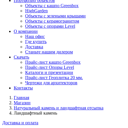
Портфолио объектов
Объекты с кашпо Greenbox
HighGarden
Объекты с зелеными крышами
Объекты с керамогранитом
Объекты с опорами Level
О компании
Наш офис
Где купить
Доставка
Станьте нашим дилером
Скачать
Прайс-лист кашпо Greenbox
Прайс-лист Опоры Level
Каталоги и презентации
Прайс-лист Геоплитка 20 мм.
Чертежи для архитекторов
Контакты
Главная
Магазин
Натуральный камень и ландшафтная отсыпка
Ландшафтный камень
Доставка и оплата