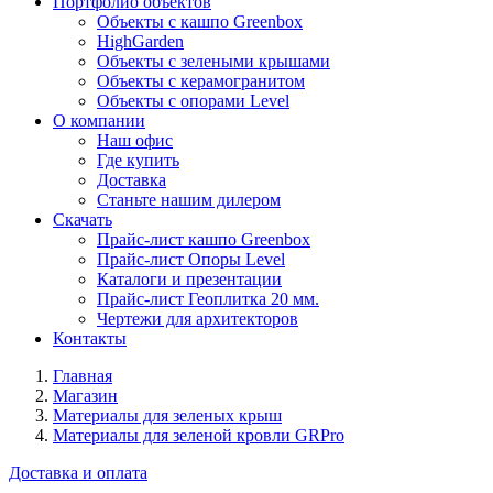
Портфолио объектов
Объекты с кашпо Greenbox
HighGarden
Объекты с зелеными крышами
Объекты с керамогранитом
Объекты с опорами Level
О компании
Наш офис
Где купить
Доставка
Станьте нашим дилером
Скачать
Прайс-лист кашпо Greenbox
Прайс-лист Опоры Level
Каталоги и презентации
Прайс-лист Геоплитка 20 мм.
Чертежи для архитекторов
Контакты
Главная
Магазин
Материалы для зеленых крыш
Материалы для зеленой кровли GRPro
Доставка и оплата