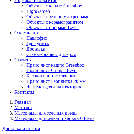
Портфолио объектов
Объекты с кашпо Greenbox
HighGarden
Объекты с зелеными крышами
Объекты с керамогранитом
Объекты с опорами Level
О компании
Наш офис
Где купить
Доставка
Станьте нашим дилером
Скачать
Прайс-лист кашпо Greenbox
Прайс-лист Опоры Level
Каталоги и презентации
Прайс-лист Геоплитка 20 мм.
Чертежи для архитекторов
Контакты
Главная
Магазин
Материалы для зеленых крыш
Материалы для зеленой кровли GRPro
Доставка и оплата