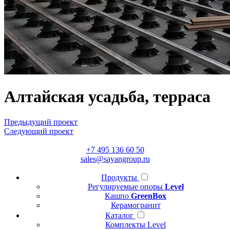
Алтайская усадьба, терраса
Предыдущий проект
Следующий проект
+7 495 136 60 50
sales@sayangroup.ru
Продукты
Регулируемые опоры
Level
Кашпо
GreenBox
Керамогранит
Каталог
Комплекты Level