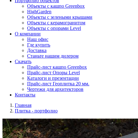
Портфолио объектов
Объекты с кашпо Greenbox
HighGarden
Объекты с зелеными крышами
Объекты с керамогранитом
Объекты с опорами Level
О компании
Наш офис
Где купить
Доставка
Станьте нашим дилером
Скачать
Прайс-лист кашпо Greenbox
Прайс-лист Опоры Level
Каталоги и презентации
Прайс-лист Геоплитка 20 мм.
Чертежи для архитекторов
Контакты
Главная
Плитка - портфолио