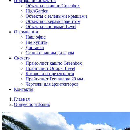
Портфолио объектов
Объекты с кашпо Greenbox
HighGarden
Объекты с зелеными крышами
Объекты с керамогранитом
Объекты с опорами Level
О компании
Наш офис
Где купить
Доставка
Станьте нашим дилером
Скачать
Прайс-лист кашпо Greenbox
Прайс-лист Опоры Level
Каталоги и презентации
Прайс-лист Геоплитка 20 мм.
Чертежи для архитекторов
Контакты
Главная
Общее портфолио