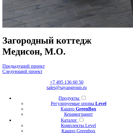
Загородный коттедж
Медисон, М.О.
Предыдущий проект
Следующий проект
+7 495 136 60 50
sales@sayangroup.ru
Продукты
Регулируемые опоры
Level
Кашпо
GreenBox
Керамогранит
Каталог
Комплекты Level
Кашпо Greenbox