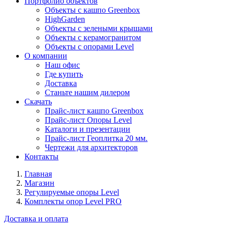
Портфолио объектов
Объекты с кашпо Greenbox
HighGarden
Объекты с зелеными крышами
Объекты с керамогранитом
Объекты с опорами Level
О компании
Наш офис
Где купить
Доставка
Станьте нашим дилером
Скачать
Прайс-лист кашпо Greenbox
Прайс-лист Опоры Level
Каталоги и презентации
Прайс-лист Геоплитка 20 мм.
Чертежи для архитекторов
Контакты
Главная
Магазин
Регулируемые опоры Level
Комплекты опор Level PRO
Доставка и оплата